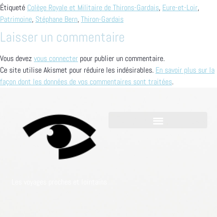
Étiqueté
Colège Royale et Militaire de Thirons-Gardais
,
Eure-et-Loir
,
Patrimoine
,
Stéphane Bern
,
Thiron-Gardais
Laisser un commentaire
Vous devez
vous connecter
pour publier un commentaire.
Ce site utilise Akismet pour réduire les indésirables.
En savoir plus sur la
façon dont les données de vos commentaires sont traitées
.
Les voyages proches et lointains