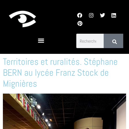
Territoires et ruralités. Stéphane
BERN au lycée Franz Stock de
Mignières