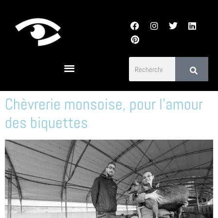
Chèvrerie monsoise, pour l’amour
des biquettes